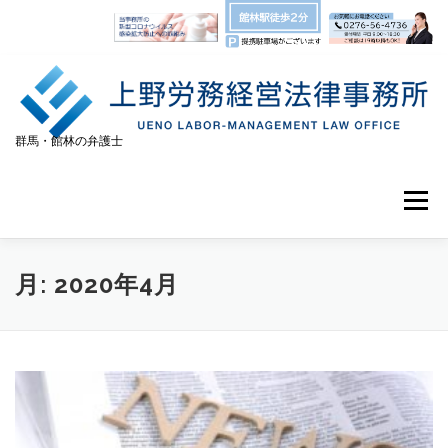
コンテンツへスキップ
群馬・館林の弁護士
メニュー
TOP
事務所紹介
弁護士紹介
協力弁護士
月:
2020年4月
法律相談
弁護士費用
アクセス
お問い合わせ
プライバシーポリシー